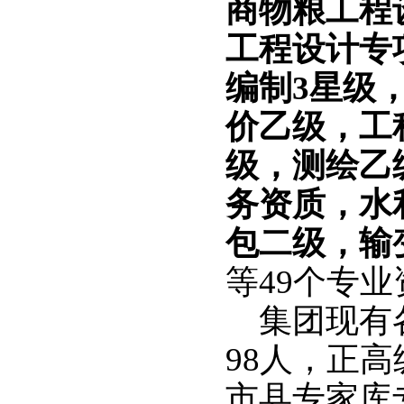
商物粮
工程
工程设计专
编制
3
星级
价乙级，工
级，测绘乙
务资质，
水
包
二
级，输
等
4
9
个专业
集团现有
98
人，
正高
市县专家库