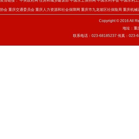
友情链接：
中央政府网
住房和城乡建设部
中国水土保持网
中国水利学会
中国水利工
协会
重庆交通委员会
重庆人力资源和社会保障网
重庆市九龙坡区社保险局
重庆机械
Copyright © 2016 
地址：重
联系电话：023-68185237 传真：023-681