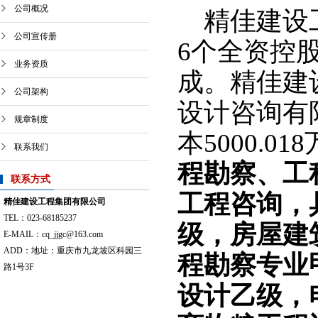
公司概况
精佳建设
公司宣传册
6个全资控
业务资质
成。精佳建
公司架构
设计咨询有限
规章制度
本5000.0
联系我们
程勘察、工
联系方式
工程咨询，
精佳建设工程集团有限公司
TEL：023-68185237
级，
房屋建
E-MAIL：cq_jjgc@163.com
ADD：地址：重庆市九龙坡区科园三
程勘察专业
路1号3F
设计乙级，