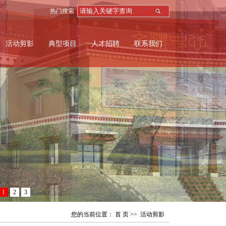
热门搜索
活动剪影
典型项目
人才招聘
联系我们
1
2
3
您的当前位置：
首 页
>>
活动剪影